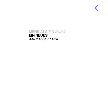
MEHR ALS EIN
BÜRO.
EIN NEUES
ARBEITSGEFÜHL