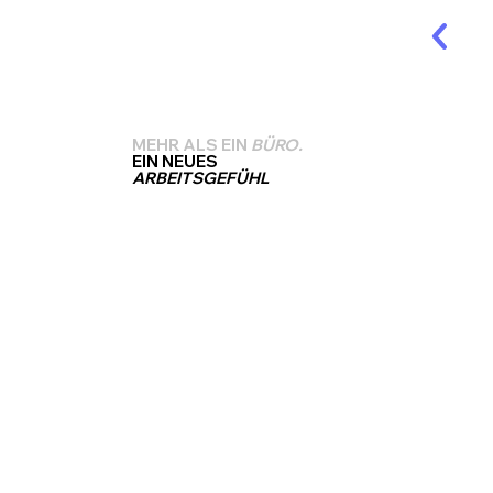
MEHR ALS EIN
BÜRO.
EIN NEUES
ARBEITSGEFÜHL