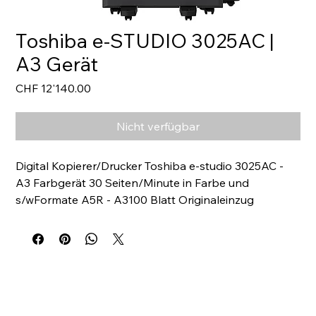
Toshiba e-STUDIO 3025AC |
A3 Gerät
Preis
CHF 12'140.00
Nicht verfügbar
Digital Kopierer/Drucker Toshiba e-studio 3025AC - 
A3 Farbgerät 30 Seiten/Minute in Farbe und 
s/wFormate A5R - A3100 Blatt Originaleinzug 
(Duplex)2 x 550 Blatt Papierkassette100 Blatt 
EinzelblatteinzugFarbiges Multi-Touchpanel 26 
cm180 GB SSDUnterschrankOCR-B 
Schrifterkennung weitere Optionen auf Anfrage! 
Preise exkl. VRG, MwSt und Lieferung Lieferzeit: ca. 4-
8 Wochen Konzeptbild