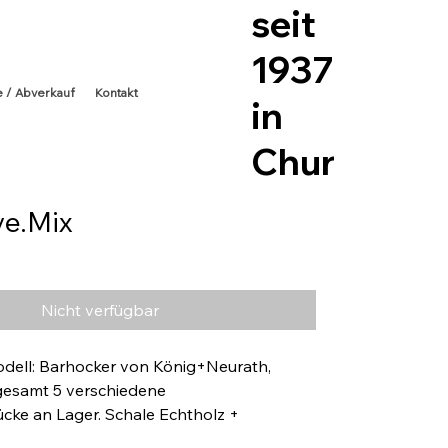
seit
1937
e / Abverkauf
Kontakt
in
Chur
e.Mix
s
Nicht verfügbar
dell: Barhocker von König+Neurath, 
gesamt 5 verschiedene 
cke an Lager. Schale Echtholz + 
hellgrau Hohes Gestell Echtholz exkl. MwSt 