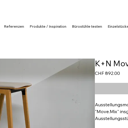
Referenzen
Produkte / Inspiration
Bürostühle testen
Einzelstück
K+N Mov
Prei
CHF 892.00
Ausstellungsmo
"Move.Mix" ins
Ausstellungsstü
Sitzpolster in 