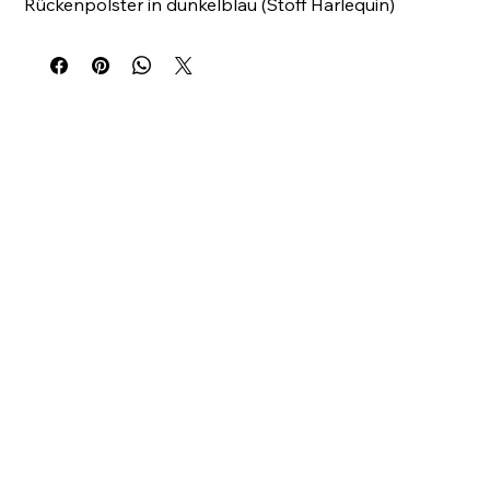
Rückenpolster in dunkelblau (Stoff Harlequin) 
Fusskreuz Alu poliert Alle Preise exkl. MwSt und 
Lieferung in CHF